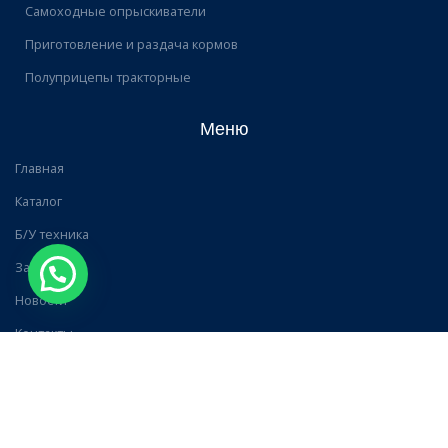
Самоходные опрыскиватели
Приготовление и раздача кормов
Полуприцепы тракторные
Меню
Главная
Каталог
Б/У техника
Запчасти
Новости
Контакты
Контакты
Брестская обл., г. Дрогичин, пер. Заводской 1Б/2